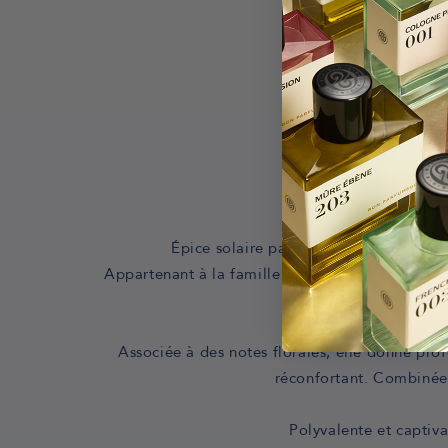
A
Épice solaire par excellence, la canne
Appartenant à la famille des épicés, elle dévo
Associée à des notes florales, elle donne pro
réconfortant. Combinée à
Polyvalente et captiva