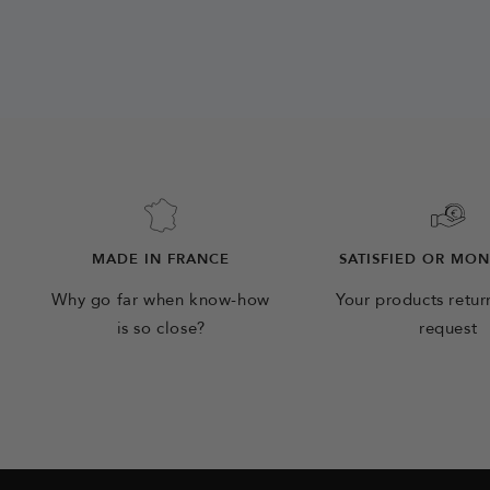
MADE IN FRANCE
SATISFIED OR MO
Why go far when know-how
Your products retu
is so close?
request