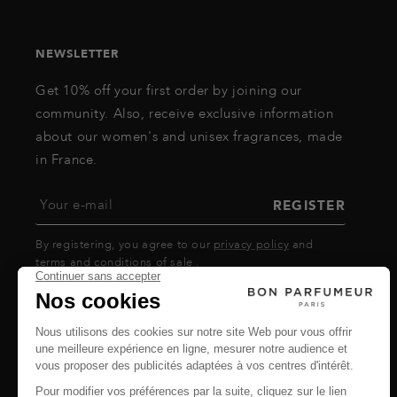
NEWSLETTER
Get 10% off your first order by joining our
community. Also, receive exclusive information
about our women's and unisex fragrances, made
in France.
Your e-mail
REGISTER
By registering, you agree to our
privacy policy
and
terms and conditions of sale
.