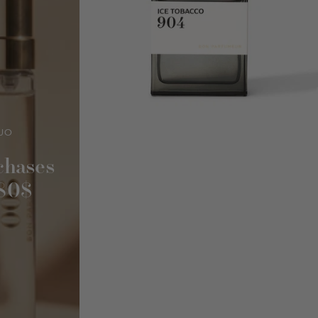
UO
chases
180$