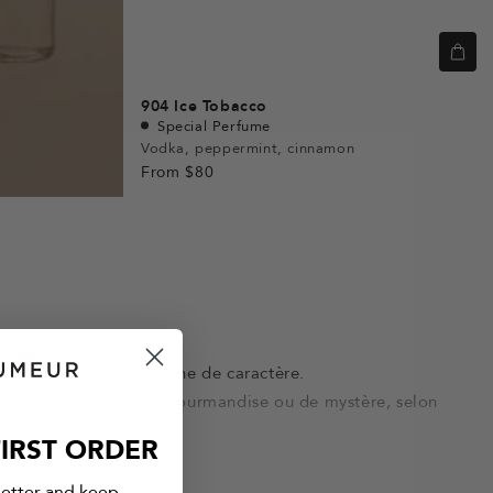
904
Ice Tobacco
Special Perfume
Vodka, peppermint, cinnamon
From
$80
ignature olfactive pleine de caractère.
uche de sensualité, de gourmandise ou de mystère, selon
IRST ORDER
letter and keep