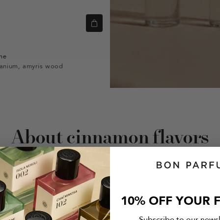
me
anium, amyris wood
About cinnamon flavors
lle insuffle aux compositions une chaleur enveloppante et une s
senteur chaude, sucrée et piquante, capable d’apporter une to
les accords qui l’accompagnent.
10% OFF YOUR F
See more
Subscribe to our news