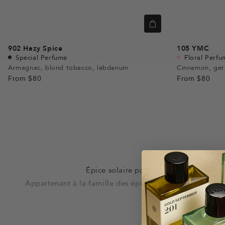
902
Hazy Spice
105
YMC
Special Perfume
Floral Perfu
Armagnac, blond tobacco, labdanum
Cinnamon, ger
From
$80
From
$80
Épice solaire par excellence, la canne
Appartenant à la famille des épicés, elle dévoile une 