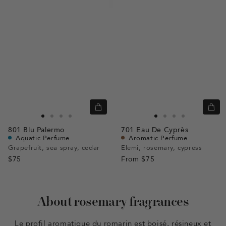
Quick
Quic
view
view
Go
Go
Go
Go
Go
Go
Go
Go
801
Blu Palermo
701
Eau De Cyprès
to
to
to
to
to
to
to
to
Aquatic Perfume
Aromatic Perfume
slide
slide
slide
slide
slide
slide
slide
slide
Grapefruit, sea spray, cedar
Elemi, rosemary, cypress
$75
1
1
2
3
From
$75
1
1
2
3
About rosemary fragrances
Le profil aromatique du romarin est boisé, résineux et