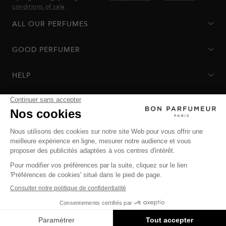
conditions of sale
.
ALL OUR PERFUMES
GOOD PERFUMER
HELP
Privacy Policy
-
Terms of Sale
-
Return Policy
© Bon Parfumeur
© THE OZ - All rights reserved
Manage cookies