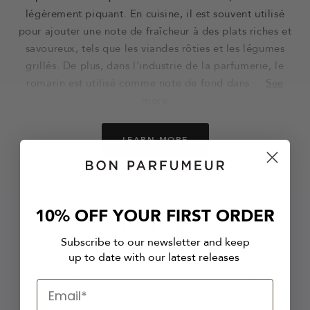
légèrement piquant. En cuisine, il est souvent utilisé
pour ajouter une note de fraîcheur à des plats riches et
savoureux, tels que les viandes rôties et les légumes
grillés. De plus, dans l'industrie de la parfumerie, le
romarin est utilisé comme note de fond dans ...
See
more
LEARN MORE
10% OFF YOUR FIRST ORDER
ABOUT ROSEMARY
Subscribe to our newsletter and keep
FRAGRANCES
up to date with our latest releases
Le profil aromatique du romarin est boisé,
résineux et légèrement piquant. En cuisine, il est