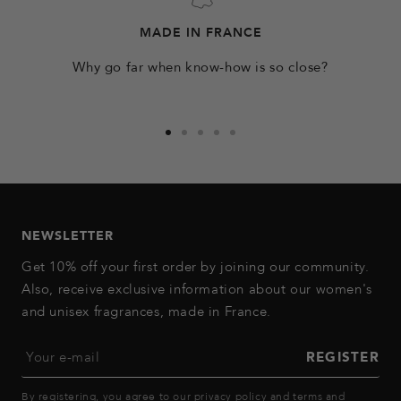
MADE IN FRANCE
Why go far when know-how is so close?
Go
Go
Go
Go
Go
to
to
to
to
to
slide
slide
slide
slide
slide
1
2
3
4
5
NEWSLETTER
Get 10% off your first order by joining our community.
Also, receive exclusive information about our women's
and unisex fragrances, made in France.
Your e-mail
REGISTER
By registering, you agree to our
privacy policy
and
terms and