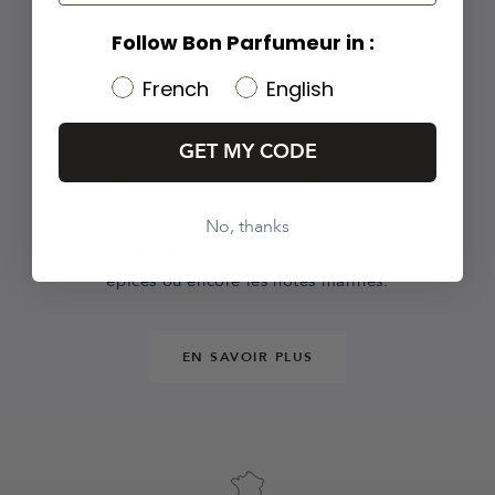
souvent utilisé pour ajouter une note de fraîcheur
à des plats riches et savoureux, tels que les
Follow Bon Parfumeur in :
viandes rôties et les légumes grillés. De plus,
French
English
dans l'industrie de la parfumerie, le romarin est
utilisé comme note de fond dans les parfums
boisés et aromatiques pour ajouter de la
GET MY CODE
profondeur et de la complexité.
Le romarin possède une senteur distinctive et
No, thanks
polyvalente qui se marie bien avec plusieurs
accords olfactifs comme les agrumes, les bois, les
épices ou encore les notes marines.
EN SAVOIR PLUS